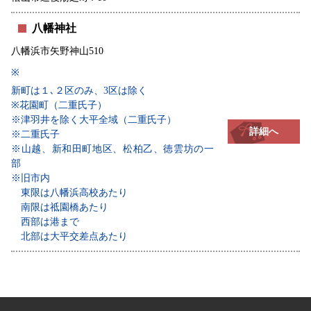
八幡神社
八幡浜市矢野神山510
※
新町は１､２区のみ、3区は除く
※花園町（二重氏子）
※津羽井を除く大平全域（二重氏子）
詳細へ
※二重氏子
※山越、新和田町地区、松柏乙、徳雲坊の一
部
※旧市内
東限は八幡浜高校あたり
南限は祗園橋あたり
西部は港まで
北部は大平交差点あたり