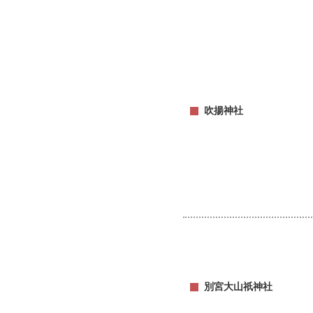
吹揚神社
別宮大山祇神社