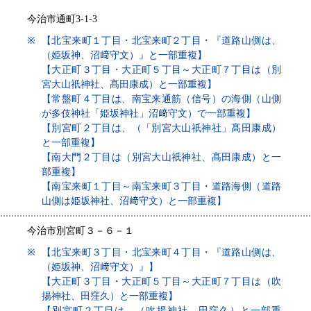
今治市通町3-1-3
※
【北宝来町１丁目・北宝来町２丁目・『道路山側は、
（姫坂神、沼﨑守文）』と一部重複】
【大正町３丁目・大正町５丁目～大正町７丁目は（別
宮大山祇神社、髙田康成）と一部重複】
【常盤町４丁目は、南宝来通筋（信号）の海側（山側
が多伎神社「姫坂神社」沼﨑守文）で一部重複】
【別宮町２丁目は、（「別宮大山祇神社」髙田康成）
と一部重複】
【南大門２丁目は（別宮大山祇神社、髙田康成）と一
部重複】
【南宝来町１丁目～南宝来町３丁目・道路海側（道路
山側は姫坂神社、沼﨑守文）と一部重複】
今治市別宮町３－６－１
※
【北宝来町３丁目・北宝来町４丁目・『道路山側は、
（姫坂神、沼﨑守文）』】
【大正町３丁目・大正町５丁目～大正町７丁目は（吹
揚神社、田窪久）と一部重複】
【別宮町２丁目は、（吹揚神社、田窪久）と一部重