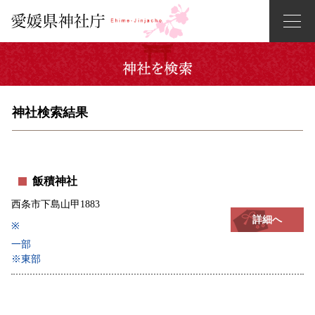
神社検索結果
飯積神社
西条市下島山甲1883
詳細へ
※
一部
※東部