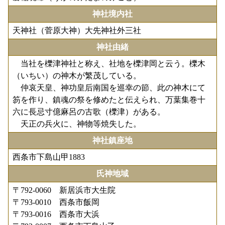
神社境内社
天神社（菅原大神）大先神社外三社
神社由緒
当社を櫟津神社と称え、社地を櫟津岡と云う。櫟木
（いちい）の神木が繁茂している。
仲哀天皇、神功皇后南国を巡幸の節、此の神木にて
笏を作り、鎮魂の祭を修めたと伝えられ、万葉集巻十
六に長忌寸億麻呂の古歌（櫟津）がある。
天正の兵火に、神物等焼失した。
神社鎮座地
西条市下島山甲1883
氏神地域
〒792-0060 新居浜市大生院
〒793-0010 西条市飯岡
〒793-0016 西条市大浜