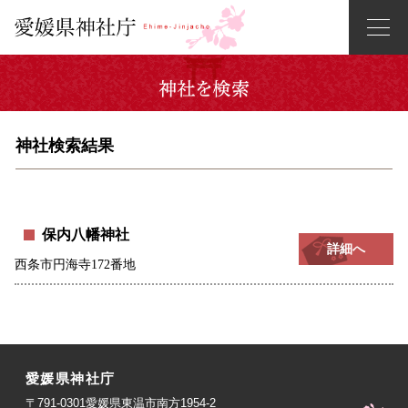
神社検索結果
保内八幡神社
詳細へ
西条市円海寺172番地
愛媛県神社庁
〒791-0301愛媛県東温市南方1954-2