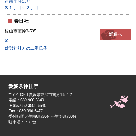
※南半分ほど
※１丁目～２丁目
春日社
松山市藤原2-505
詳細へ
※
雄郡神社との二重氏子
愛媛県神社庁
〒791-0301愛媛県東温市南方1954-2
電話：089-966-6640
IP電話050-3508-6540
Fax：089-966-5477
受付時間／午前8時30分～午後5時30分
駐車場／７０台