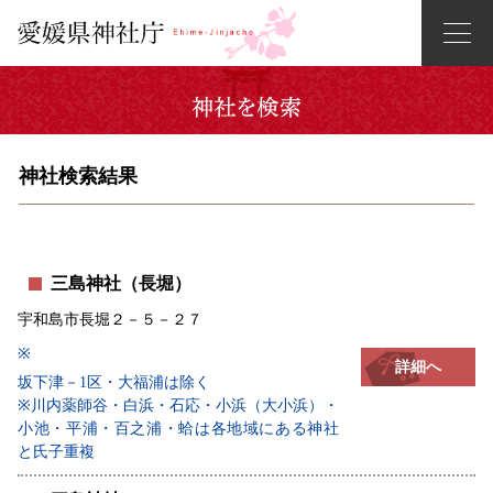
神社検索結果
三島神社（長堀）
宇和島市長堀２－５－２７
※
詳細へ
坂下津－1区・大福浦は除く
※川内薬師谷・白浜・石応・小浜（大小浜）・
小池・平浦・百之浦・蛤は各地域にある神社
と氏子重複