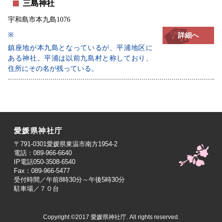
三島神社
宇和島市本九島1076
※
詳細へ
鎮座地が本九島となっているが、平浦地区に
ある神社。平浦は以前九島村と称しており、
住所にその名が残っている。
愛媛県神社庁
〒791-0301愛媛県東温市南方1954-2
電話：089-966-6640
IP電話050-3508-6540
Fax：089-966-5477
受付時間／午前8時30分～午後5時30分
駐車場／７０台
Copyright ©2017 愛媛県神社庁. All rights reserved.