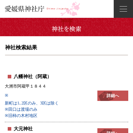
神社検索結果
八幡神社（阿蔵）
大洲市阿蔵甲１８４４
※
詳細へ
新町は1､2区のみ、3区は除く
※田口は渡場のみ
※旧柿の木村地区
大元神社