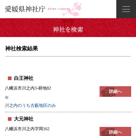
神社検索結果
白王神社
八幡浜市川之内3-耕地82
詳細へ
※
川之内のうち古藪地区のみ
大元神社
八幡浜市川之内字岡162
詳細へ