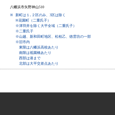
八幡浜市矢野神山510
※
新町は１､２区のみ、3区は除く
※花園町（二重氏子）
※津羽井を除く大平全域（二重氏子）
※二重氏子
※山越、新和田町地区、松柏乙、徳雲坊の一部
※旧市内
東限は八幡浜高校あたり
南限は祗園橋あたり
西部は港まで
北部は大平交差点あたり