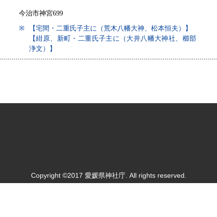
今治市神宮699
※
【宅間・二重氏子主に（荒木八幡大神、松本恒夫）】
【紺原、新町・二重氏子主に（大井八幡大神社、櫛部
浄文）】
Copyright ©2017 愛媛県神社庁. All rights reserved.