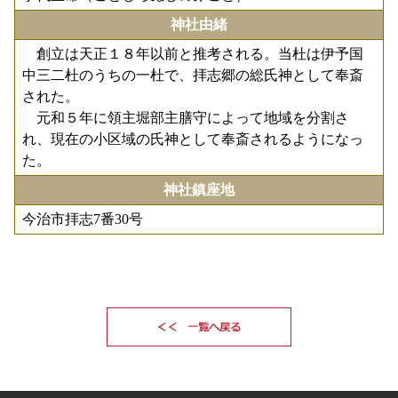
神社由緒
創立は天正１８年以前と推考される。当杜は伊予国
中三二杜のうちの一杜で、拝志郷の総氏神として奉斎
された。
元和５年に領主堀部主膳守によって地域を分割さ
れ、現在の小区域の氏神として奉斎されるようになっ
た。
神社鎮座地
今治市拝志7番30号