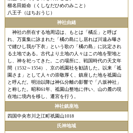
櫛名田姫命（くしなだひめのみこと）
八王子（はちおうじ）
神社由緒
神社の所在する地周辺は、もとは「橘丘」と呼ば
れ、万葉集に詠まれた「橘の島にし居れば川遠み曝さ
で縫ひし我が下衣」という歌の「橘の島」に比定され
る土地である。古代より土地の人々はこの地を聖地と
し、神を祀ってきた。この場所に、戦国時代の天文年
間（1532～1554）、京の祇園社を勧請した。以来「祗
園さま」として人々の崇敬厚く、鎮座した地を祗園山
と呼んだ。明治以降は神仏分離の影響で「八坂神社」
と称した。昭和61年、祗園山整地に伴い、山の麓の現
在地に境内を移し、遷宮を行う。
神社鎮座地
四国中央市川之江町祇園山1018
氏神地域