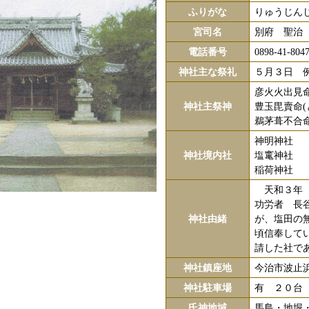
ふりがな
りゅうじん
宮司名
別府 聖治
電話番号
0898-41-804
神社主な祭礼
５月３日 
彦火火出見命
神社主祭神
豊玉毘賣命(
鵜茅葺不合命
神明神社
神社境内社
塩竃神社
稲荷神社
天和３年（
功労者 長
神社由緒
が、塩田の
頃信奉して
請した社で
神社鎮座地
今治市波止浜1
神社駐車場
有 ２０台
氏神地域
馬島・地堀