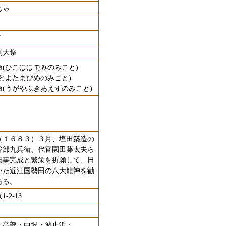
じゃ
7
例大祭
(ひこほほでみのみこと)
とよたまびめのみこと)
(うがやふきあえずのみこと)
１６８３）３月、塩田築造の
谷部九兵衛、代官園田藤太夫ら
無事完成と繁栄を祈願して、日
いた近江国勢田の八大龍神を勧
ある。
-2-13
・高部・中堀・波止浜・