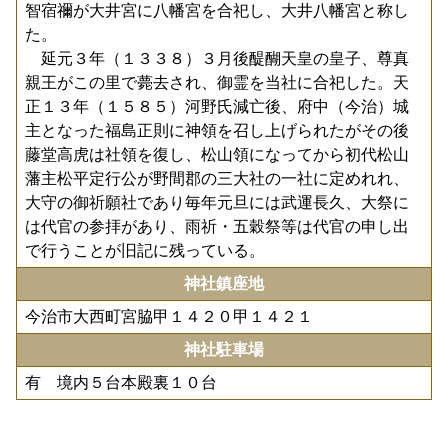
智宿禰が大井宮に八幡宮を合祀し、大井八幡宮と称し
た。
延元３年（１３３８）３月後醍醐天皇の皇子、尊真
親王がこの里で薨去され、御霊を当社に合祀した。天
正１３年（１５８５）河野氏減亡後、府中（今治）城
主となった福島正則に神領を召し上げられたがその後
藤堂高虎は社領を復し、松山領になってから初代松山
藩主松平定行公が野間郡の三大社の一社に定めれれ、
大守の御祈願社であり毎年元旦には武運長久、大祭に
は代官の参拝があり、雨祈・五穀祭等は代官の申し出
で行うことが旧記に残っている。
神社鎮座地
今治市大西町宮脇甲１４２０甲１４２１
神社駐車場
有 境内５台本殿裏１０台