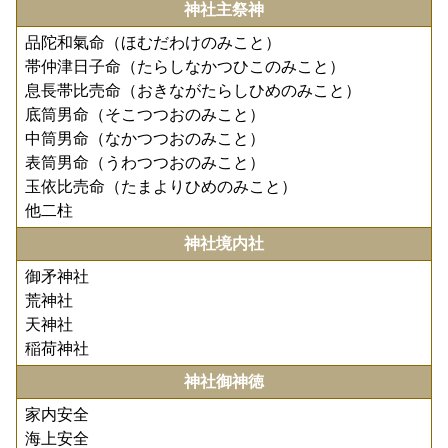
神社主祭神
品陀和氣命（ほむだわけのみこと）
帯仲津日子命（たらしなかつひこのみこと）
息長帯比売命（おきながたらしひめのみこと）
底筒男命（そこつつおのみこと）
中筒男命（なかつつおのみこと）
表筒男命（うわつつおのみこと）
玉依比売命（たまよりひめのみこと）
他二柱
神社境内社
御矛神社
荒神社
天神社
稲荷神社
神社御神徳
家内安全
海上安全