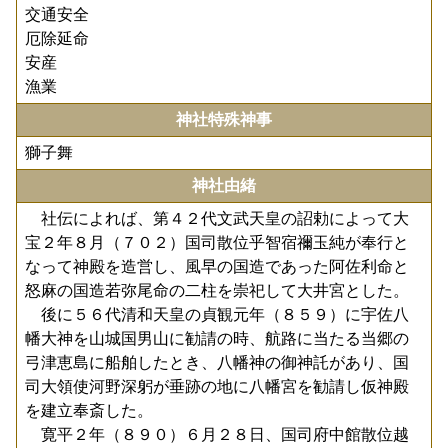
交通安全
厄除延命
安産
漁業
神社特殊神事
獅子舞
神社由緒
社伝によれば、第４２代文武天皇の詔勅によって大
宝２年８月（７０２）国司散位乎智宿禰玉純が奉行と
なって神殿を造営し、風早の国造であった阿佐利命と
怒麻の国造若弥尾命の二柱を崇祀して大井宮とした。
後に５６代清和天皇の貞観元年（８５９）に宇佐八
幡大神を山城国男山に勧請の時、航路に当たる当郷の
弓津恵島に船舶したとき、八幡神の御神託があり、国
司大領使河野深躬が垂跡の地に八幡宮を勧請し仮神殿
を建立奉斎した。
寛平２年（８９０）６月２８日、国司府中館散位越