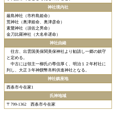
神社境内社
厳島神社（市杵島姫命）
荒神社（奥津姫命、奥津彦命）
素鵞神社（須佐之男命）
金刀比羅神社（大名牟遅命）
神社由緒
往古、出雲国美保関美保神社より勧請し一郷の鎮守
と定める。
中古には領主一柳氏の尊信厚く、明治１２年村社に
列し、大正３年神饌幣帛料供進神社となる。
神社鎮座地
西条市今在家1
氏神地域
〒799-1362 西条市今在家