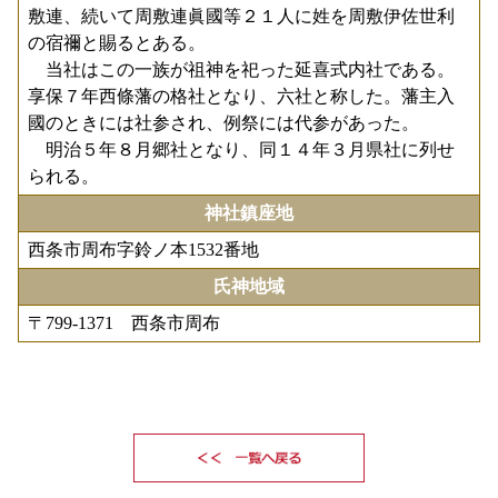
敷連、続いて周敷連眞國等２１人に姓を周敷伊佐世利
の宿禰と賜るとある。
当社はこの一族が祖神を祀った延喜式内社である。
享保７年西條藩の格社となり、六社と称した。藩主入
國のときには社参され、例祭には代参があった。
明治５年８月郷社となり、同１４年３月県社に列せ
られる。
神社鎮座地
西条市周布字鈴ノ本1532番地
氏神地域
〒799-1371 西条市周布