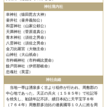
神社境内社
幸神社（猿田毘古大神）
壷井社（壷井義知公）
和霊神社（山家公頼公）
天満神社（菅原道真公）
青木神社（須佐之男命）
八雲神社（須佐之男命）
金刀比羅宮（大物主命）
山神社（大山祇命）
市杵嶋神社（市杵嶋比賣命）
餘戸田神社（伊邪那岐命）
忠魂社（英霊）
神社由緒
当地一帯は湧泉多く古より稲作が行われ、周敷郡の
中心地であった。天正の兵火（１５８５年）で社記等
を焼失し、勧請年記不詳。續日本紀に天平宝字８年
（７６４年）周敷郡多治比の連眞國等１０人に姓を周