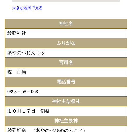
大きな地図で見る
神社名
綾延神社
ふりがな
あやのべじんじゃ
宮司名
森 正康
電話番号
0898－68－0681
神社主な祭礼
１０月１７日 例祭
神社主祭神
綾延姫命 （あやのべひめのみこと）