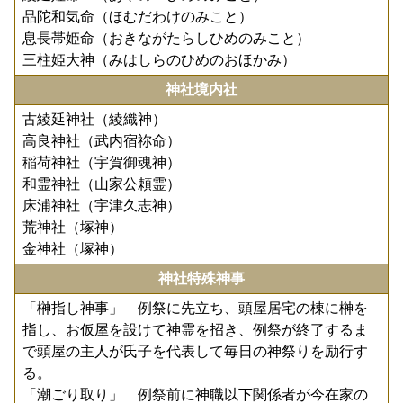
品陀和気命（ほむだわけのみこと）
息長帯姫命（おきながたらしひめのみこと）
三柱姫大神（みはしらのひめのおほかみ）
神社境内社
古綾延神社（綾織神）
高良神社（武内宿祢命）
稲荷神社（宇賀御魂神）
和霊神社（山家公頼霊）
床浦神社（宇津久志神）
荒神社（塚神）
金神社（塚神）
神社特殊神事
「榊指し神事」 例祭に先立ち、頭屋居宅の棟に榊を
指し、お仮屋を設けて神霊を招き、例祭が終了するま
で頭屋の主人が氏子を代表して毎日の神祭りを励行す
る。
「潮ごり取り」 例祭前に神職以下関係者が今在家の