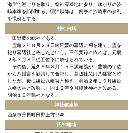
海岸で潮ごりを取り、祭神漂着地に参り、ゆかりの汐
崎本家を訪問する。明治以降は、例祭に汐崎家の参列
を慣例とする。
神社由緒
田野郷の総社である。
霊亀２年８月２８日綾延媛の墓辺に祠を建て、霊を
祀り墓辺社と称したという。三代実録に依れば、元慶
２年７月８日従五位下に叙せられている。
その後、延久５年８月１５日源頼義が、豊前の宇佐
から八幡宮を勧請して合祀し、墓辺社又は八幡宮と称
したが、後に綾延八幡宮と称え、明治２年１０月綾延
八幡大神と改称し、同１２年９月綾延神社と改める。
明治１５年県社となる。
神社鎮座地
西条市丹原町田野上方1548
氏神地域