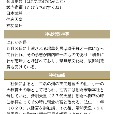
誉田別命（ほむだわけのみこと)
武内宿禰（たけうちのすくね）
日本武尊
仲哀天皇
神功皇后
神社特殊神事
にわか芝居
５月３日に上演される場華芝居は獅子舞と一体になっ
て行われ、その形態が国内唯一のものであり「朝倉に
わか芝居」と呼ばれており、県無形文化財、故郷創造
賞も受けている。
神社由緒
社伝によると、二名の州の主で越智氏の祖、小千の
天狭貫王の廟として祀られ、往古には朝倉宋廟本社と
号していた。斉明天皇（３７代天皇）朝倉へ御幸の時
ご参拝あってその時に朝倉の宮と改める。弘仁１１年
（８２０）八幡宮を御勧請、その後、清和天皇（５６