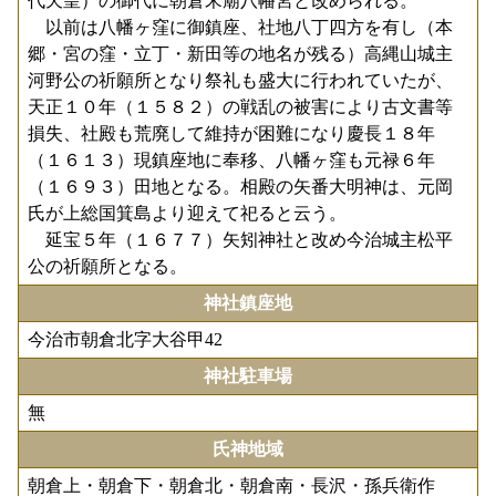
代天皇）の御代に朝倉宋廟八幡宮と改められる。
以前は八幡ヶ窪に御鎮座、社地八丁四方を有し（本
郷・宮の窪・立丁・新田等の地名が残る）高縄山城主
河野公の祈願所となり祭礼も盛大に行われていたが、
天正１０年（１５８２）の戦乱の被害により古文書等
損失、社殿も荒廃して維持が困難になり慶長１８年
（１６１３）現鎮座地に奉移、八幡ヶ窪も元禄６年
（１６９３）田地となる。相殿の矢番大明神は、元岡
氏が上総国箕島より迎えて祀ると云う。
延宝５年（１６７７）矢矧神社と改め今治城主松平
公の祈願所となる。
神社鎮座地
今治市朝倉北字大谷甲42
神社駐車場
無
氏神地域
朝倉上・朝倉下・朝倉北・朝倉南・長沢・孫兵衛作