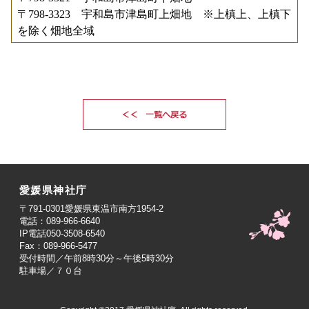
〒798-3323 宇和島市津島町上畑地 ※上槙上、上槙下
を除く畑地全域
愛媛県神社庁
〒791-0301愛媛県東温市南方1954-2
電話：089-966-6640
IP電話050-3508-6540
Fax：089-966-5477
受付時間／午前8時30分～午後5時30分
駐車場／７０台