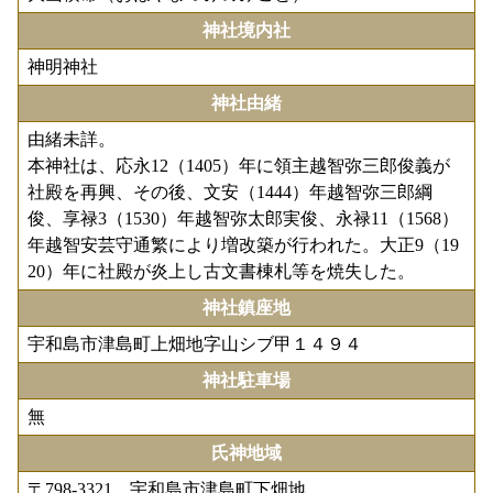
神社境内社
神明神社
神社由緒
由緒未詳。
本神社は、応永12（1405）年に領主越智弥三郎俊義が
社殿を再興、その後、文安（1444）年越智弥三郎綱
俊、享禄3（1530）年越智弥太郎実俊、永禄11（1568）
年越智安芸守通繁により増改築が行われた。大正9（19
20）年に社殿が炎上し古文書棟札等を焼失した。
神社鎮座地
宇和島市津島町上畑地字山シブ甲１４９４
神社駐車場
無
氏神地域
〒798-3321 宇和島市津島町下畑地