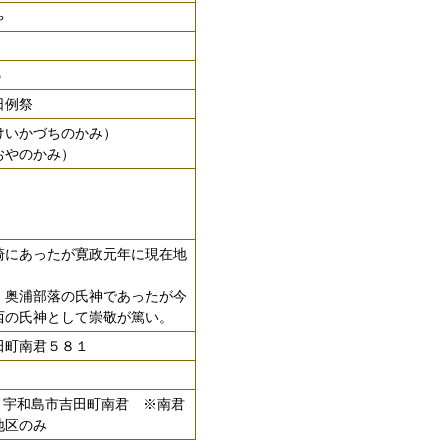
ゃ
5
日例祭
けいかづちのかみ）
おやのかみ）
にあったが寛政元年に現在地
。
奥浦部落の氏神であったが今
西の氏神として崇敬が篤い。
田町南君５８１
771 宇和島市吉田町南君 ※南君
地区のみ