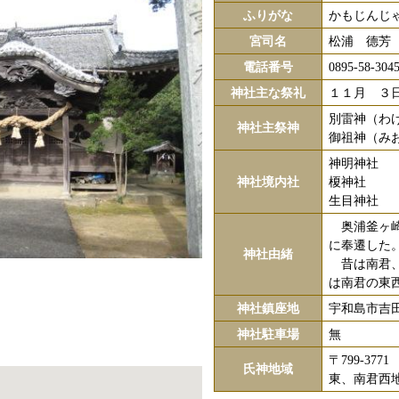
ふりがな
かもじんじ
宮司名
松浦 德芳
電話番号
0895-58-304
神社主な祭礼
１１月 ３
別雷神（わ
神社主祭神
御祖神（み
神明神社
神社境内社
榎神社
生目神社
奥浦釜ヶ崎
に奉遷した
神社由緒
昔は南君、
は南君の東
神社鎮座地
宇和島市吉
神社駐車場
無
〒799-3
氏神地域
東、南君西