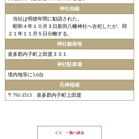
神社由緒
当社は明徳年間に勧請された。
昭和４年１０月３日新田八幡神社へ合祀したが、同
２１年１１月５日分離する。
神社鎮座地
喜多郡内子町上田渡３３１
神社駐車場
境内地等に5.6台
氏神地域
〒791‐3513 喜多郡内子町上田渡