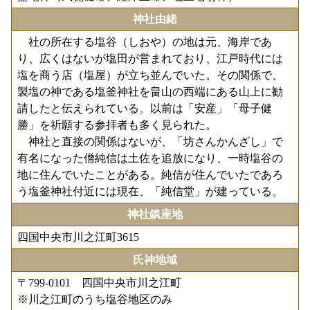
神社由緒
社の所在する塩谷（しおや）の地は元、海岸であ
り、広くはないが塩田が営まれており、江戸時代には
塩を商う店（塩屋）が立ち並んでいた。その関係で、
製塩の神である塩釜神社を畠山の西端にある山上に勧
請したと伝えられている。以前は「安産」「母子健
勝」を祈願する参拝者も多く見られた。
神社と直接の関係はないが、「坊さんかんざし」で
有名になった僧純信は土佐を追放になり、一時塩谷の
地に住んでいたことがある。純信が住んでいたであろ
う塩釜神社付近には現在、「純信堂」が建っている。
神社鎮座地
四国中央市川之江町3615
氏神地域
〒799-0101 四国中央市川之江町
※川之江町のうち塩谷地区のみ