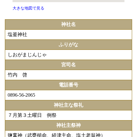
大きな地図で見る
神社名
塩釜神社
ふりがな
しおがまじんじゃ
宮司名
竹内 啓
電話番号
0896-56-2065
神社主な祭礼
７月第３土曜日 例祭
神社主祭神
鹽竃神（武甕槌命、経津主命、塩土老翁神）