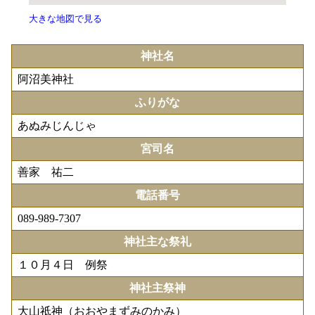
大きな地図で見る
神社名
阿沼美神社
ふりがな
あぬみじんじゃ
宮司名
善家 祐二
電話番号
089-989-7307
神社主な祭礼
１０月４日 例祭
神社主祭神
大山祗神（おおやまずみのかみ）