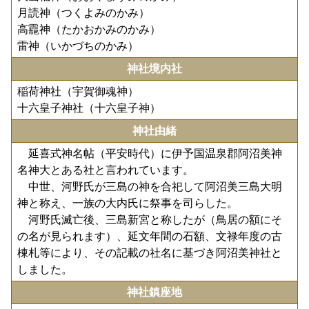
月読神（つくよみのかみ）
高龗神（たかおかみのかみ）
雷神（いかづちのかみ）
神社境内社
稲荷神社（宇賀御魂神）
十六皇子神社（十六皇子神）
神社由緒
延喜式神名帖（平安時代）に伊予国温泉郡阿沼美神
名神大とある社と言われています。
中世、河野氏が三島の神を合祀して阿沼美三島大明
神と称え、一族の大内氏に祭事を司らした。
河野氏滅亡後、三島新宮と称したが（鳥居の額にそ
の名が見られます）、延文年間の石額、文禄年度の古
棟札等により、その記載の社名に基づき阿沼美神社と
しました。
神社鎮座地