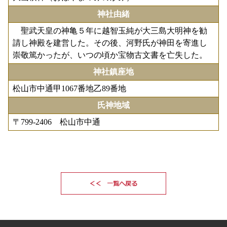
神社由緒
聖武天皇の神亀５年に越智玉純が大三島大明神を勧
請し神殿を建営した。その後、河野氏が神田を寄進し
崇敬篤かったが、いつの頃か宝物古文書を亡失した。
神社鎮座地
松山市中通甲1067番地乙89番地
氏神地域
〒799-2406 松山市中通