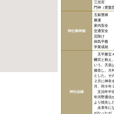
三光宮
門神（豊盤
五穀豊穣
勝運
家内安全
神社御神徳
交通安全
厄除け
病気平癒
学業成就
天平勝宝４
幡宮と称え
いう。天皇
修造し、大
とした。そ
２月に神衣
月、同９年
神社由緒
文治年中右
年河野通信
より焼失し
永享年にな
がなったが