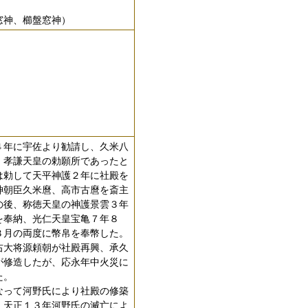
窓神、櫛盤窓神）
年に宇佐より勧請し、久米八
、孝謙天皇の勅願所であったと
は勅して天平神護２年に社殿を
神朝臣久米麿、高市古麿を斎主
の後、称徳天皇の神護景雲３年
を奉納、光仁天皇宝亀７年８
３月の両度に幣帛を奉幣した。
大将源頼朝が社殿再興、承久
が修造したが、応永年中火災に
た。
って河野氏により社殿の修築
、天正１３年河野氏の滅亡によ