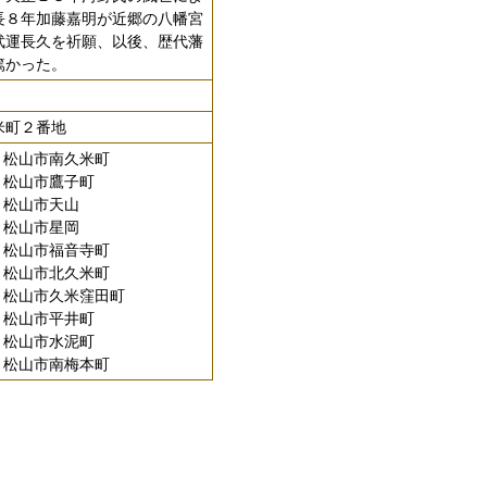
長８年加藤嘉明が近郷の八幡宮
武運長久を祈願、以後、歴代藩
篤かった。
米町２番地
24 松山市南久米町
25 松山市鷹子町
51 松山市天山
22 松山市星岡
21 松山市福音寺町
23 松山市北久米町
01 松山市久米窪田町
43 松山市平井町
44 松山市水泥町
45 松山市南梅本町