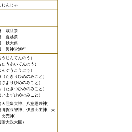
んじんじゃ
4
 歳旦祭
 夏越祭
日 秋大祭
日 輿神堂巡行
おうじんてんのう）
ちゅうあいてんのう）
じんぐうこうごう）
命（たきりひめのみこと）
（さよりひめのみこと）
命（たきつひめのみこと）
（いよずひめのみこと）
（天照皇大神、八意思兼神）
建御賀豆智神、伊波比主神、天
、比売神）
菅贈大政大臣）