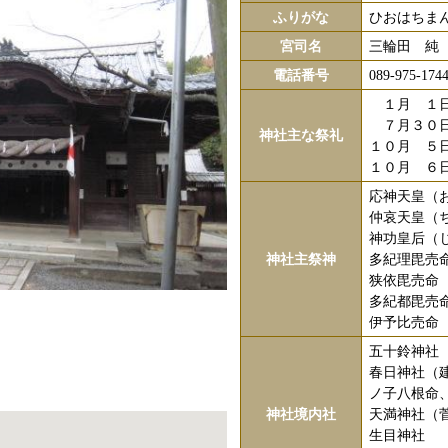
ふりがな
ひおはちま
宮司名
三輪田 純
電話番号
089-975-174
１月 １日
７月３０日
神社主な祭礼
１０月 ５
１０月 ６
応神天皇（
仲哀天皇（
神功皇后（
神社主祭神
多紀理毘売
狭依毘売命
多紀都毘売
伊予比売命
五十鈴神社
春日神社（
ノ子八根命
神社境内社
天満神社（
生目神社