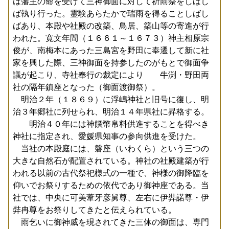
は藩主の命を受けて三神御面に対して祈雨祭をしばし
ば執り行った。霊験あらたかで瑞雨を得ることしばし
ばあり、本殿や社殿の改築、鳥居、築山等の寄進が行
われた。寛文年間（１６６１～１６７３）神主相原宗
俊が、南梅本にあった三島宮を野田に奉遷して新に社
家を興した際、三神御面を持参したのがもとで御面争
議が起こり、寺社奉行の裁定により 牛渕・野田両
社の隔年鎮座となった（御面渡御祭）。
明治２年（１８６９）に浮嶋神社と旧号に復し、明
治３年郷社に列せられ、明治１４年県社に昇格する。
明治４０年には神饌幣帛料供進することを得べき
神社に指定され、愛媛県知事の参向供進を受けた。
当社の本殿庭には、磐座（いわくら）という三つの
大きな自然石が配置されている。神社の社殿建築が行
われる以前の古代祭祀様式の一種で、神様の御降臨を
仰いでお祭りするための依代であり御神座である。当
社では、中央に可美葦牙彦舅尊、左右に伊弉諾尊・伊
弉冉尊をお祭りしてきたと伝えられている。
雨乞いに御神威を現されてきた三体の御面は、専門