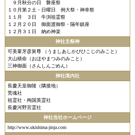
９月秋分の日 磐座祭
１０月第２土・日曜日 例大祭・神幸祭
１１月 ３日 牛渕祖霊祭
１２月２０日 御面渡御祭・隔年鎮座
１２月３１日 納め神楽
神社主祭神
可美葦牙彦舅尊 （うましあしかびひこじのみこと）
大山積命（おほやまつみのみこと）
三神御面（さんしんごめん）
神社境内社
長慶天皇御陵（隣接地）
荒魂社
祖霊社・殉国英霊社
長慶河野宮霊社
神社当社ホームページ
http://www.ukishima-jinja.com