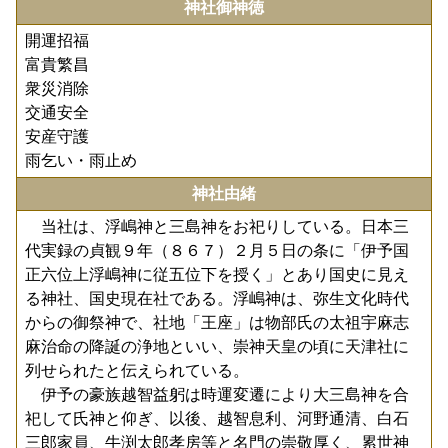
神社御神徳
開運招福
富貴繁昌
衆災消除
交通安全
安産守護
雨乞い・雨止め
神社由緒
当社は、浮嶋神と三島神をお祀りしている。日本三
代実録の貞観９年（８６７）２月５日の条に「伊予国
正六位上浮嶋神に従五位下を授く」とあり国史に見え
る神社、国史現在社である。浮嶋神は、弥生文化時代
からの御祭神で、社地「王座」は物部氏の太祖宇麻志
麻治命の降誕の浄地といい、崇神天皇の頃に天津社に
列せられたと伝えられている。
伊予の豪族越智益躬は時運変遷により大三島神を合
祀して氏神と仰ぎ、以後、越智息利、河野通清、白石
三郎家員、牛渕太郎孝房等と名門の崇敬厚く、累世神