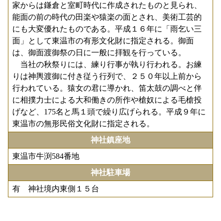
家からは鎌倉と室町時代に作成されたものと見られ、
能面の前の時代の田楽や猿楽の面とされ、美術工芸的
にも大変優れたものである。平成１６年に「雨乞い三
面」として東温市の有形文化財に指定される。御面
は、御面渡御祭の日に一般に拝観を行っている。
当社の秋祭りには、練り行事が執り行われる。お練
りは神輿渡御に付き従う行列で、２５０年以上前から
行われている。猿女の君に導かれ、笛太鼓の調べと伴
に相撲力士による大和働きの所作や槍奴による毛槍投
げなど、175名と馬１頭で繰り広げられる。平成９年に
東温市の無形民俗文化財に指定される。
神社鎮座地
東温市牛渕584番地
神社駐車場
有 神社境内東側１５台