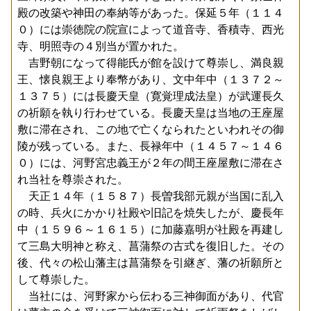
殿の改築や神田の奉納等があった。保延５年（１１４
０）には崇徳院の院宣によって道音寺、香積寺、西光
寺、明照寺の４別当が置かれた。
吉野朝になって得能氏が館を設けて尊崇し、満良親
王、懐良親王より奉幣があり、文中年中（１３７２～
１３７５）には長慶天皇（寛覚理成法皇）が武運長久
の祈願を執り行わせている。長慶天皇は当地の王座屋
敷に滞在され、この地で亡くなられたといわれその御
陵が残っている。また、長禄年中（１４５７～１４６
０）には、河野宮忠義王が２年の間王座屋敷に滞在さ
れ当社を尊崇された。
天正１４年（１５８７）長曽我部元親が当国に乱入
の時、兵火にかかり社殿や旧記を焼失したが、慶長年
中（１５９６～１６１５）に加藤嘉明が社殿を再建し
て三島大明神と称え、菖蒲祭の古式を復旧した。その
後、代々の松山藩主は菖蒲祭を引継ぎ、藩の祈願所と
して尊崇した。
当社には、河野家から伝わる三神御面があり、代官