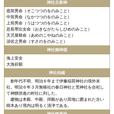
神社主祭神
底筒男命（そこつつのをのみこと）
中筒男命（なかつつのをのみこと）
上筒男命（うはつつのをのみこと）
息長帯比女命（おきながたらしひめのみこと）
天児屋根命（あめのこやねのみこと）
須佐之男命（すさのをのみこと）
神社御神徳
海上安全
大漁祈願
神社由緒
創年代不明、明治６年まで伊豫稲荷神社の境外末
社。明治６年３月無格社の春日神社と荒神社を合祀し
て神饌供進の村社に列した。
建物は本殿、中殿、拝殿があり田地に囲まれた古い
樹木あり境内は明るく清浄である。
神社鎮座地