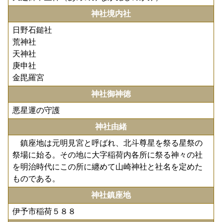
神社境内社
日野石鎚社
荒神社
天神社
庚申社
金毘羅宮
神社御神徳
悪星運の守護
神社由緒
鎮座地は元明見宮と呼ばれ、北斗尊星を祭る星祭の
祭場に始る。その地に大字稲荷内各所に祭る神々の社
を明治時代にこの所に纏めて山崎神社と社名を定めた
ものである。
神社鎮座地
伊予市稲荷５８８