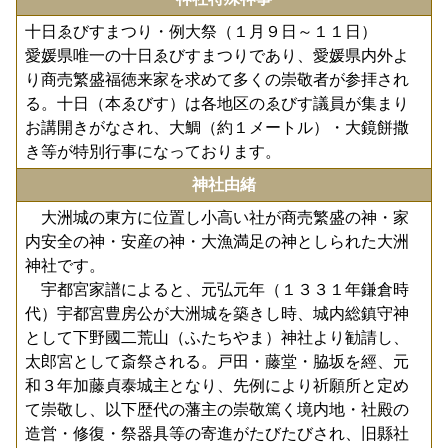
十日ゑびすまつり・例大祭（１月９日～１１日）
愛媛県唯一の十日ゑびすまつりであり、愛媛県内外よ
り商売繁盛福徳来家を求めて多くの崇敬者が参拝され
る。十日（本ゑびす）は各地区のゑびす議員が集まり
お講開きがなされ、大鯛（約１メートル）・大鏡餅撒
き等が特別行事になっております。
神社由緒
大洲城の東方に位置し小高い社が商売繁盛の神・家
内安全の神・安産の神・大漁満足の神としられた大洲
神社です。
宇都宮家譜によると、元弘元年（１３３１年鎌倉時
代）宇都宮豊房公が大洲城を築きし時、城内総鎮守神
として下野國二荒山（ふたちやま）神社より勧請し、
太郎宮として斎祭される。戸田・藤堂・脇坂を經、元
和３年加藤貞泰城主となり、先例により祈願所と定め
て崇敬し、以下歴代の藩主の崇敬篤く境内地・社殿の
造営・修復・祭器具等の寄進がたびたびされ、旧縣社