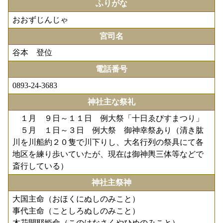
ふりがな
おおずじんじゃ
宮司名
谷本 登位
電話番号
0893-24-3683
神社主な祭礼
１月 ９日～１１日 例大祭「十日ゑびすまつり」
５月 １日～３日 例大祭 御神幸祭あり（清き肱
川を川船約２０隻で川下りし、大名行列の祭具にて各
地区を練り歩いていたが、現在は御神輿三体等などで
斎行している）
神社主祭神
大国主命（おほくにぬしのみこと）
事代主命（ことしろぬしのみこと）
木花開耶姫命（このはなさくやひめのみこと）