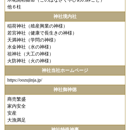
他６柱
神社境内社
稲荷神社（殖産興業の神様）
若宮神社（健康で長生きの神様）
天満神社（学問の神様）
水金神社（水の神様）
祖神社（大工の神様）
火防神社（火の神様）
神社当社ホームページ
https://oozujinja.jp/
神社御神徳
商売繁盛
家内安全
安産
大漁満足
神社特殊神事