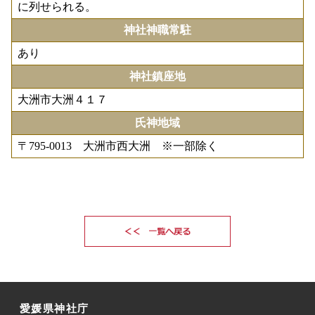
に列せられる。
神社神職常駐
あり
神社鎮座地
大洲市大洲４１７
氏神地域
〒795-0013 大洲市西大洲 ※一部除く
愛媛県神社庁