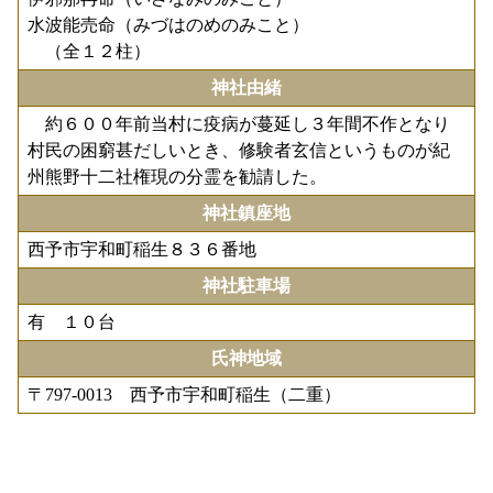
水波能売命（みづはのめのみこと）
（全１２柱）
神社由緒
約６００年前当村に疫病が蔓延し３年間不作となり
村民の困窮甚だしいとき、修験者玄信というものが紀
州熊野十二社権現の分霊を勧請した。
神社鎮座地
西予市宇和町稲生８３６番地
神社駐車場
有 １０台
氏神地域
〒797-0013 西予市宇和町稲生（二重）