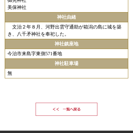
御先神社
美保神社
神社由緒
文治２年８月、河野出雲守通助が箱潟の島に城を築
き、八千矛神社を奉祀した。
神社鎮座地
今治市来島字東側571番地
神社駐車場
無