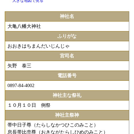
大きな地図で見る
神社名
大亀八幡大神社
ふりがな
おおきはちまんだいじんじゃ
宮司名
矢野 泰三
電話番号
0897-84-4002
神社主な祭礼
１０月１０日 例祭
神社主祭神
帯中日子尊（たらしなかつひこのみこと）
息長帯比売尊（おきながたらしひめのみこと）