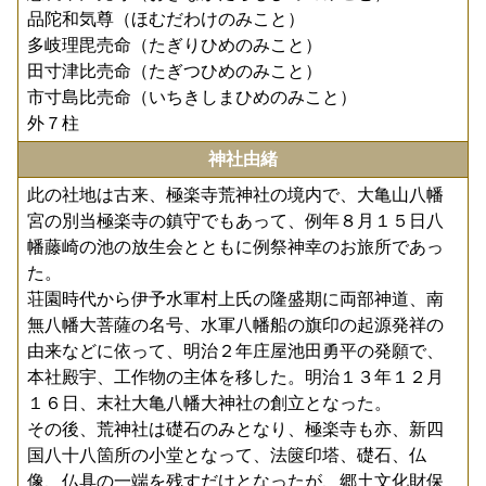
品陀和気尊（ほむだわけのみこと）
多岐理毘売命（たぎりひめのみこと）
田寸津比売命（たぎつひめのみこと）
市寸島比売命（いちきしまひめのみこと）
外７柱
神社由緒
此の社地は古来、極楽寺荒神社の境内で、大亀山八幡
宮の別当極楽寺の鎮守でもあって、例年８月１５日八
幡藤崎の池の放生会とともに例祭神幸のお旅所であっ
た。
荘園時代から伊予水軍村上氏の隆盛期に両部神道、南
無八幡大菩薩の名号、水軍八幡船の旗印の起源発祥の
由来などに依って、明治２年庄屋池田勇平の発願で、
本社殿宇、工作物の主体を移した。明治１３年１２月
１６日、末社大亀八幡大神社の創立となった。
その後、荒神社は礎石のみとなり、極楽寺も亦、新四
国八十八箇所の小堂となって、法篋印塔、礎石、仏
像、仏具の一端を残すだけとなったが、郷土文化財保