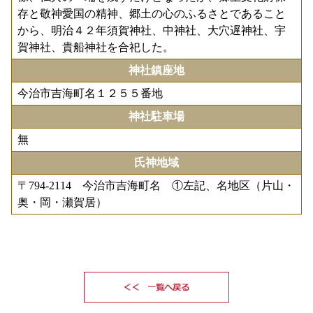
存と敬神愛国の精神、郷土の心のふるさとであること
から、明治４２年須賀神社、中神社、大穴遅神社、宇
賀神社、貴船神社を合祀した。
神社鎮座地
今治市吉海町名１２５５番地
神社駐車場
無
氏神地域
〒794-2114 今治市吉海町名 ①左記、名地区（片山・
奥・岡・瀬賀居）