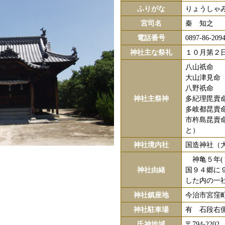
ふりがな
りょうしゃ
宮司名
秦 知之
電話番号
0897-86-209
神社主な祭礼
１０月第２
八山祇命
大山津見命
八野祇命
神社主祭神
多紀理毘賣
多岐都昆賣
市杵島昆賣
と）
神社境内社
国造神社（
神亀５年(
神社由緒
国９４郷に
した内の一
神社鎮座地
今治市宮窪町
神社駐車場
有 石段右
氏神地域
〒794-22