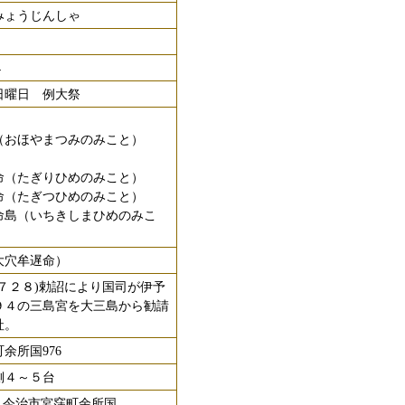
みょうじんしゃ
4
日曜日 例大祭
（おほやまつみのみこと）
命（たぎりひめのみこと）
命（たぎつひめのみこと）
命島（いちきしまひめのみこ
大穴牟遅命）
７２８)勅詔により国司が伊予
９４の三島宮を大三島から勧請
社。
余所国976
側４～５台
02 今治市宮窪町余所国