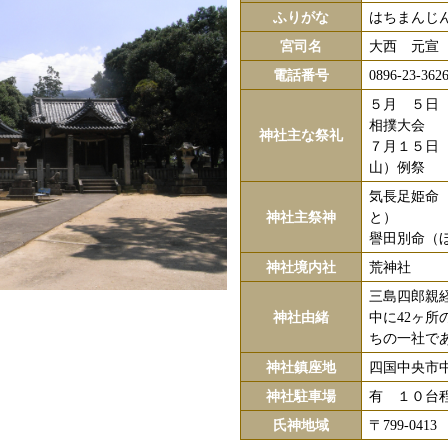
ふりがな
はちまんじ
宮司名
大西 元宣
電話番号
0896-23-362
５月 ５日
相撲大会
神社主な祭礼
７月１５日
山）例祭
気長足姫命
神社主祭神
と）
譽田別命（
神社境内社
荒神社
三島四郎親
神社由緒
中に42ヶ
ちの一社で
神社鎮座地
四国中央市中
神社駐車場
有 １０台
氏神地域
〒799-04