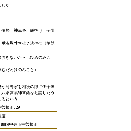
んじゃ
6
 例祭、神幸祭、餅投げ、子供
 飛地境外末社水波神社（翠波
（おきながたらしひめのみこ
ほむだわけのみこと）
経が河野家を相続の際に伊予国
所の八幡宮薬師菩薩を勧請したう
あるという
曽根町729
程度
13 四国中央市中曽根町