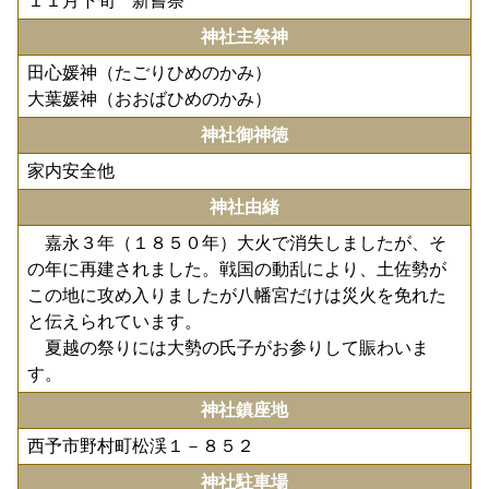
１１月下旬 新嘗祭
神社主祭神
田心媛神（たごりひめのかみ）
大葉媛神（おおばひめのかみ）
神社御神徳
家内安全他
神社由緒
嘉永３年（１８５０年）大火で消失しましたが、そ
の年に再建されました。戦国の動乱により、土佐勢が
この地に攻め入りましたが八幡宮だけは災火を免れた
と伝えられています。
夏越の祭りには大勢の氏子がお参りして賑わいま
す。
神社鎮座地
西予市野村町松渓１－８５２
神社駐車場