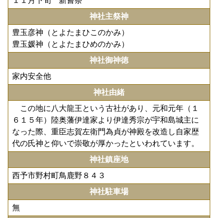
１１月下旬 新嘗祭
神社主祭神
豊玉彦神（とよたまひこのかみ）
豊玉媛神（とよたまひめのかみ）
神社御神徳
家内安全他
神社由緒
この地に八大龍王という古社があり、元和元年（１
６１５年）陸奥藩伊達家より伊達秀宗が宇和島城主に
なった際、重臣志賀左衛門為貞が神殿を改造し自家歴
代の氏神と仰いで崇敬が厚かったといわれています。
神社鎮座地
西予市野村町鳥鹿野８４３
神社駐車場
無