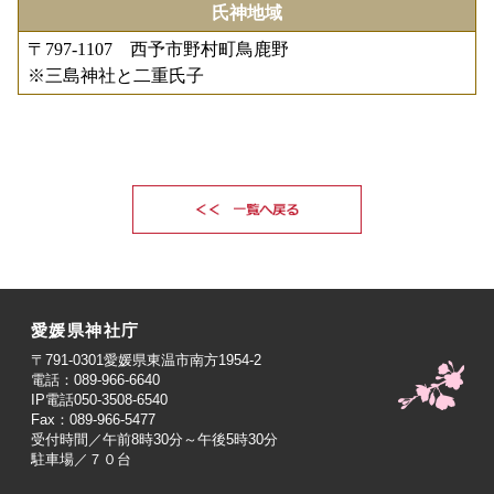
氏神地域
〒797-1107 西予市野村町鳥鹿野
※三島神社と二重氏子
愛媛県神社庁
〒791-0301愛媛県東温市南方1954-2
電話：089-966-6640
IP電話050-3508-6540
Fax：089-966-5477
受付時間／午前8時30分～午後5時30分
駐車場／７０台