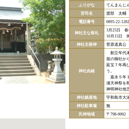
ふりがな
てんまんじ
宮司名
渡部 太輔
電話番号
0895-22-128
3月25日 
神社主な祭礼
10月15日
神社主祭神
菅原道真公
創立年代未
規の御社か
延宝７年再
神社由緒
う。
嘉永５年１
浦天神祭を
神明神社他
神社鎮座地
宇和島市大
神社駐車場
無
氏神地域
〒798-00