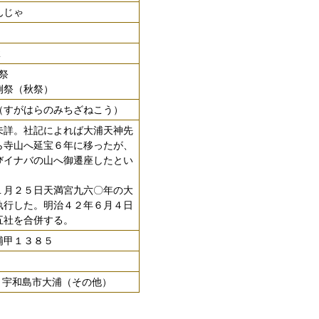
んじゃ
2
春祭
 例祭（秋祭）
（すがはらのみちざねこう）
詳。社記によれば大浦天神先
ら寺山へ延宝６年に移ったが、
びイナバの山へ御遷座したとい
月２５日天満宮九六〇年の大
執行した。明治４２年６月４日
五社を合併する。
浦甲１３８５
02 宇和島市大浦（その他）