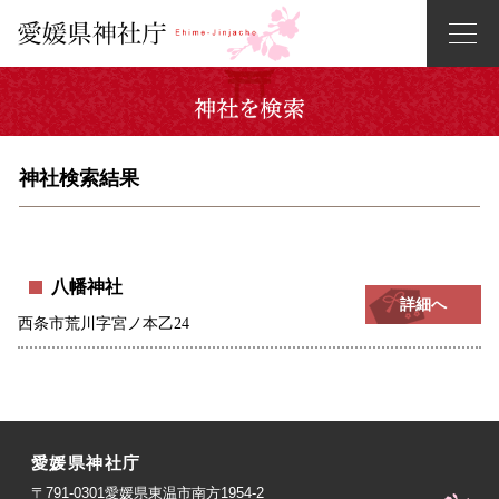
神社検索結果
八幡神社
詳細へ
西条市荒川字宮ノ本乙24
愛媛県神社庁
〒791-0301愛媛県東温市南方1954-2