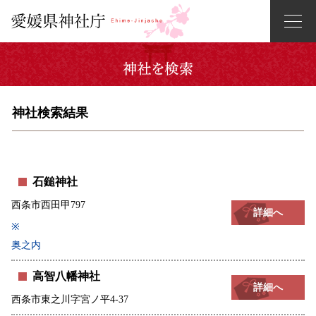
神社検索結果
石鎚神社
西条市西田甲797
詳細へ
※
奥之内
高智八幡神社
詳細へ
西条市東之川字宮ノ平4-37