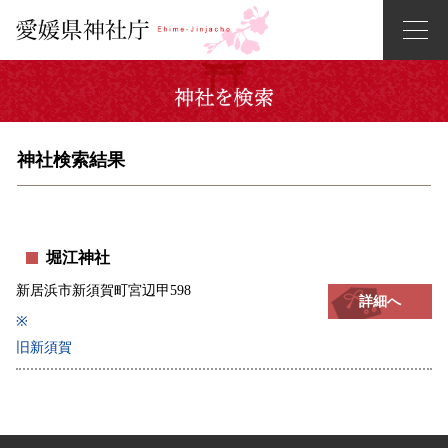
神社検索結果
堀江神社
新居浜市新須賀町宮辺甲598
詳細へ
※
旧新須賀