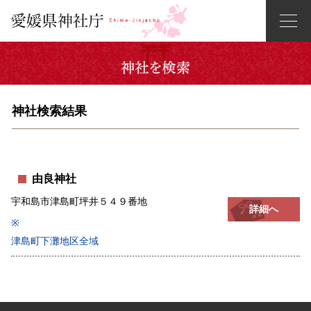
神社検索結果
由良神社
宇和島市津島町坪井５４９番地
詳細へ
※
津島町下灘地区全域