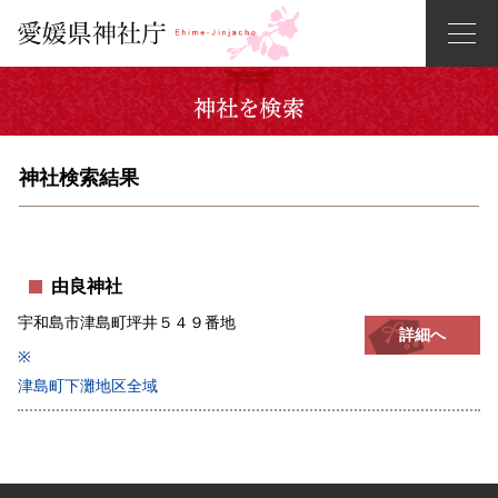
神社検索結果
由良神社
宇和島市津島町坪井５４９番地
詳細へ
※
津島町下灘地区全域