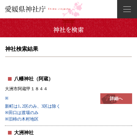
神社検索結果
八幡神社（阿蔵）
大洲市阿蔵甲１８４４
※
詳細へ
新町は1､2区のみ、3区は除く
※田口は渡場のみ
※旧柿の木村地区
大洲神社