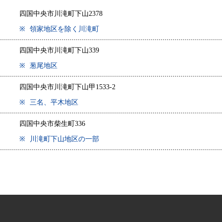
四国中央市川滝町下山2378
※
領家地区を除く川滝町
四国中央市川滝町下山339
※
葱尾地区
四国中央市川滝町下山甲1533-2
※
三名、平木地区
四国中央市柴生町336
※
川滝町下山地区の一部