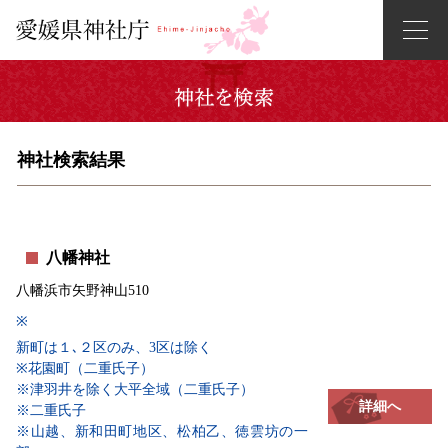
神社検索結果
八幡神社
八幡浜市矢野神山510
※
新町は１､２区のみ、3区は除く
※花園町（二重氏子）
※津羽井を除く大平全域（二重氏子）
詳細へ
※二重氏子
※山越、新和田町地区、松柏乙、徳雲坊の一