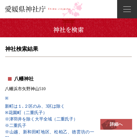
神社検索結果
八幡神社
八幡浜市矢野神山510
※
新町は１､２区のみ、3区は除く
※花園町（二重氏子）
※津羽井を除く大平全域（二重氏子）
詳細へ
※二重氏子
※山越、新和田町地区、松柏乙、徳雲坊の一