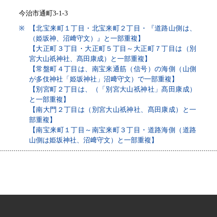
今治市通町3-1-3
※
【北宝来町１丁目・北宝来町２丁目・『道路山側は、
（姫坂神、沼﨑守文）』と一部重複】
【大正町３丁目・大正町５丁目～大正町７丁目は（別
宮大山祇神社、髙田康成）と一部重複】
【常盤町４丁目は、南宝来通筋（信号）の海側（山側
が多伎神社「姫坂神社」沼﨑守文）で一部重複】
【別宮町２丁目は、（「別宮大山祇神社」髙田康成）
と一部重複】
【南大門２丁目は（別宮大山祇神社、髙田康成）と一
部重複】
【南宝来町１丁目～南宝来町３丁目・道路海側（道路
山側は姫坂神社、沼﨑守文）と一部重複】