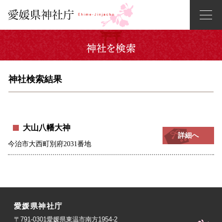
神社検索結果
大山八幡大神
詳細へ
今治市大西町別府2031番地
愛媛県神社庁
〒791-0301愛媛県東温市南方1954-2