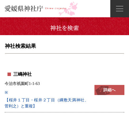
神社検索結果
三嶋神社
今治市祇園町1-1-63
詳細へ
※
【桜井１丁目・桜井２丁目（綱敷天満神社、
菅利之）と重複】